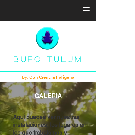
Bufo Tulum
By:
Con Ciencia Indígena
GALERIA
Aquí puedes ver nuestras
instalaciones, los lugares en
los que trabajamos y